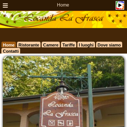
Home
Home
Ristorante
Camere
Tariffe
I luoghi
Dove siamo
Contatti