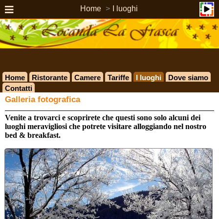
Home
I luoghi
Home
Ristorante
Camere
Tariffe
I luoghi
Dove siamo
Contatti
Galleria fotografica
Venite a trovarci e scoprirete che questi sono solo alcuni dei
luoghi meravigliosi che potrete visitare alloggiando nel nostro
bed & breakfast.