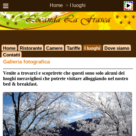
Home
I luoghi
Home
Ristorante
Camere
Tariffe
I luoghi
Dove siamo
Contatti
Galleria fotografica
Venite a trovarci e scoprirete che questi sono solo alcuni dei
luoghi meravigliosi che potrete visitare alloggiando nel nostro
bed & breakfast.