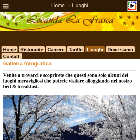
Home
I luoghi
Home
Ristorante
Camere
Tariffe
I luoghi
Dove siamo
Contatti
Galleria fotografica
Venite a trovarci e scoprirete che questi sono solo alcuni dei
luoghi meravigliosi che potrete visitare alloggiando nel nostro
bed & breakfast.