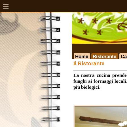
Home
Ristorante
Camere
Il Ristorante
La nostra cucina prende spunto 
funghi ai formaggi locali, fino 
più biologici.