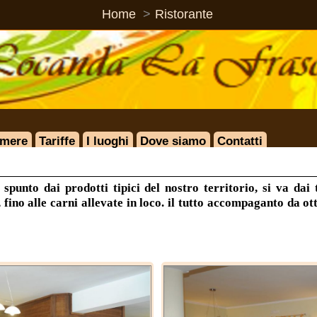
Home
Ristorante
Tariffe
I luoghi
Dove siamo
Contatti
dai prodotti tipici del nostro territorio, si va dai tartufi alle 
alle carni allevate in loco. il tutto accompaganto da ottimi vini e p