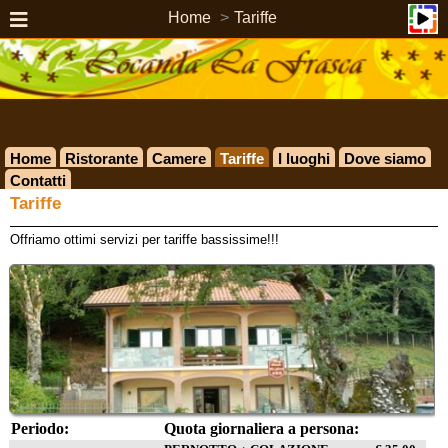
Home
Tariffe
Home
Ristorante
Camere
Tariffe
I luoghi
Dove siamo
Contatti
Tariffe
Offriamo ottimi servizi per tariffe bassissime!!!
Periodo:
Quota giornaliera a persona: