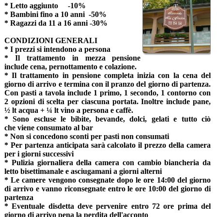
* Letto aggiunto -10%
* Bambini fino a 10 anni -50%
* Ragazzi da 11 a 16 anni -30%
CONDIZIONI GENERALI
*
I prezzi si intendono a persona
* Il trattamento in mezza pensione
include cena, pernottamento e colazione.
* Il trattamento in pensione completa inizia con la cena del
giorno di arrivo e termina con il pranzo del giorno di partenza.
Con pasti a tavola include 1 primo, 1 secondo, 1 contorno con
2 opzioni di scelta per ciascuna portata. Inoltre include pane,
½ lt acqua + ¼ lt vino a persona e caffè.
* Sono escluse le bibite, bevande, dolci, gelati e tutto ciò
che viene consumato al bar
* Non si concedono sconti per pasti non consumati
* Per partenza anticipata sarà calcolato il prezzo della camera
per i giorni successivi
* Pulizia giornaliera della camera con cambio biancheria da
letto bisettimanale e asciugamani a giorni alterni
* Le camere vengono consegnate dopo le ore 14:00 del giorno
di arrivo e vanno riconsegnate entro le ore 10:00 del giorno di
partenza
* Eventuale disdetta deve pervenire entro 72 ore prima del
giorno di arrivo pena la perdita dell'acconto